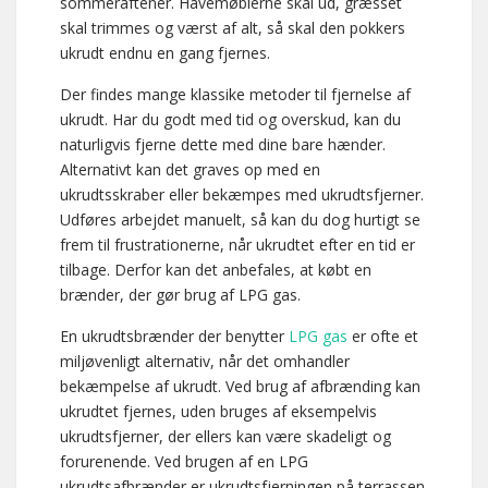
sommeraftener. Havemøblerne skal ud, græsset
skal trimmes og værst af alt, så skal den pokkers
ukrudt endnu en gang fjernes.
Der findes mange klassike metoder til fjernelse af
ukrudt. Har du godt med tid og overskud, kan du
naturligvis fjerne dette med dine bare hænder.
Alternativt kan det graves op med en
ukrudtsskraber eller bekæmpes med ukrudtsfjerner.
Udføres arbejdet manuelt, så kan du dog hurtigt se
frem til frustrationerne, når ukrudtet efter en tid er
tilbage. Derfor kan det anbefales, at købt en
brænder, der gør brug af LPG gas.
En ukrudtsbrænder der benytter
LPG gas
er ofte et
miljøvenligt alternativ, når det omhandler
bekæmpelse af ukrudt. Ved brug af afbrænding kan
ukrudtet fjernes, uden bruges af eksempelvis
ukrudtsfjerner, der ellers kan være skadeligt og
forurenende. Ved brugen af en LPG
ukrudtsafbrænder er ukrudtsfjerningen på terrassen