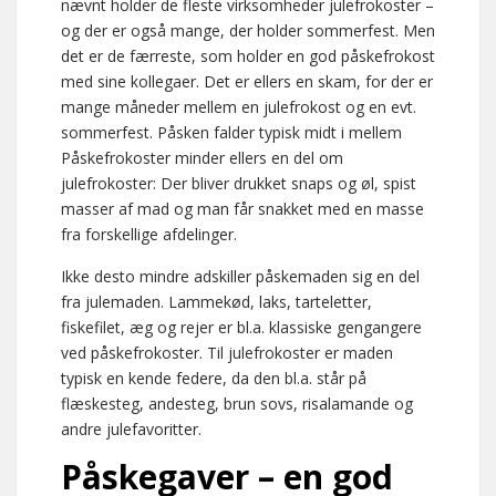
nævnt holder de fleste virksomheder julefrokoster –
og der er også mange, der holder sommerfest. Men
det er de færreste, som holder en god påskefrokost
med sine kollegaer. Det er ellers en skam, for der er
mange måneder mellem en julefrokost og en evt.
sommerfest. Påsken falder typisk midt i mellem
Påskefrokoster minder ellers en del om
julefrokoster: Der bliver drukket snaps og øl, spist
masser af mad og man får snakket med en masse
fra forskellige afdelinger.
Ikke desto mindre adskiller påskemaden sig en del
fra julemaden. Lammekød, laks, tarteletter,
fiskefilet, æg og rejer er bl.a. klassiske gengangere
ved påskefrokoster. Til julefrokoster er maden
typisk en kende federe, da den bl.a. står på
flæskesteg, andesteg, brun sovs, risalamande og
andre julefavoritter.
Påskegaver – en god