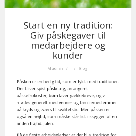
Start en ny tradition:
Giv påskegaver til
medarbejdere og
kunder
Af
admin
/
/
Blog
Påsken er en herlig tid, som er fyldt med traditioner.
Der bliver spist påskeæg, arrangeret
påskefrokoster, børn laver gækkebreve, og vi
mødes generelt med venner og familiemedlemmer
på kryds og tværs til kvalitetstid. Men påsken er
også en højtid, som måske står lidt i skyggen af en
anden højtid: Julen.
På de fleste arbejdspladser er der bl.a. tradition for,