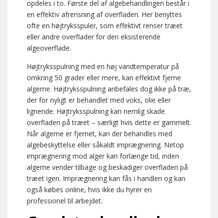
opdeles i to. Første del af algebehandlingen består i
en effektiv afrensning af overfladen. Her benyttes
ofte en højtryksspuler, som effektivt renser træet
eller andre overflader for den eksisterende
algeoverflade.
Højtryksspulning med en høj vandtemperatur på
omkring 50 grader eller mere, kan effektivt fjerne
algerne. Højtryksspulning anbefales dog ikke på træ,
der for nyligt er behandlet med voks, olie eller
lignende. Højtryksspulning kan nemlig skade
overfladen på træet – særligt hvis dette er gammelt.
Når algerne er fjernet, kan der behandles med
algebeskyttelse eller såkaldt imprægnering. Netop
imprægnering mod alger kan forlænge tid, inden
algerne vender tilbage og beskadiger overfladen på
træet igen. Imprægnering kan fås i handlen og kan
også købes online, hvis ikke du hyrer en
professionel til arbejdet.