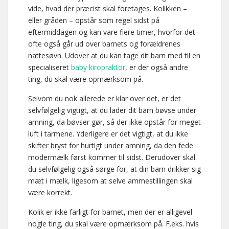
vide, hvad der præcist skal foretages. Kolikken –
eller gråden – opstår som regel sidst på
eftermiddagen og kan vare flere timer, hvorfor det
ofte også går ud over barnets og forældrenes
nattesøvn. Udover at du kan tage dit barn med til en
specialiseret
baby kiropraktor
, er der også andre
ting, du skal være opmærksom på.
Selvom du nok allerede er klar over det, er det
selvfølgelig vigtigt, at du lader dit barn bøvse under
amning, da bøvser gør, så der ikke opstår for meget
luft i tarmene. Yderligere er det vigtigt, at du ikke
skifter bryst for hurtigt under amning, da den fede
modermælk først kommer til sidst. Derudover skal
du selvfølgelig også sørge for, at din barn drikker sig
mæt i mælk, ligesom at selve ammestillingen skal
være korrekt.
Kolik er ikke farligt for barnet, men der er alligevel
nogle ting, du skal være opmærksom på. F.eks. hvis